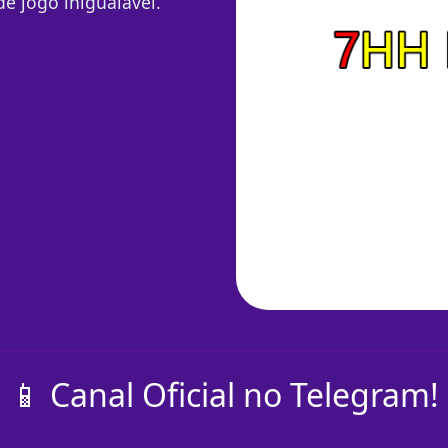
e jogo inigualável.
📱 Canal Oficial no Telegram!