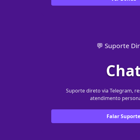
💬 Suporte Di
Cha
Suporte direto via Telegram, r
atendimento persona
Falar Suport