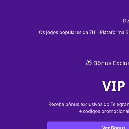
De
Os jogos populares da 7HH Plataforma B
🎁 Bônus Exclu
VIP
Receba bônus exclusivos do Telegra
e códigos promocionai
Ver Bônus