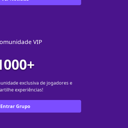
Comunidade VIP
1000+
unidade exclusiva de jogadores e
rtilhe experiências!
Entrar Grupo