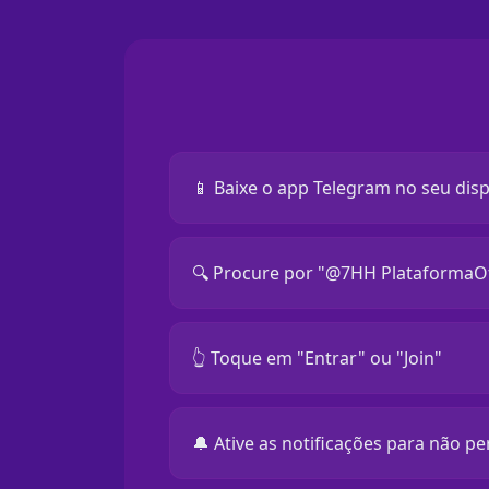
📱 Baixe o app Telegram no seu disp
🔍 Procure por "@7HH PlataformaOf
👆 Toque em "Entrar" ou "Join"
🔔 Ative as notificações para não p