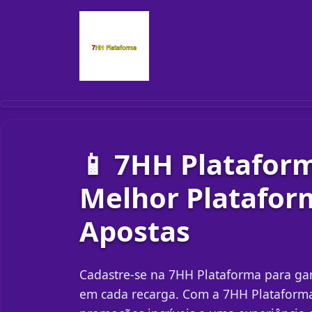
📱 7HH Platafor
Melhor Platafor
Apostas
Cadastre-se na 7HH Plataforma para ga
em cada recarga. Com a 7HH Plataforma