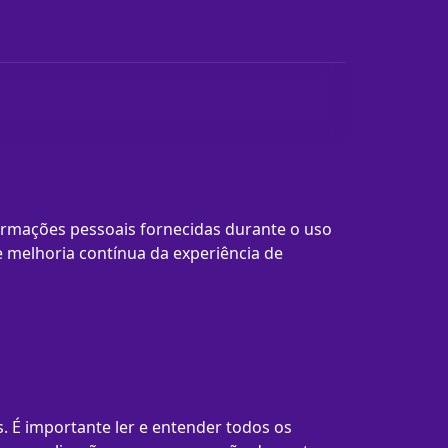
ormações pessoais fornecidas durante o uso
e melhoria contínua da experiência de
 É importante ler e entender todos os