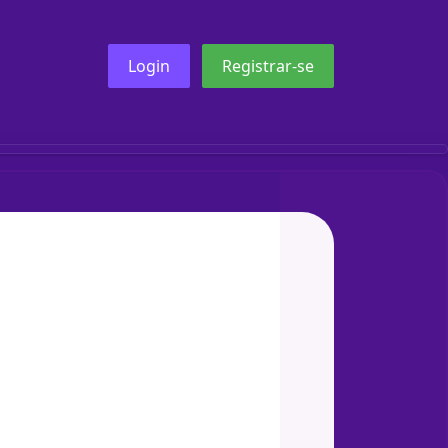
Login
Registrar-se