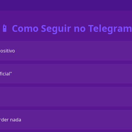
📱 Como Seguir no Telegram
ositivo
icial"
erder nada