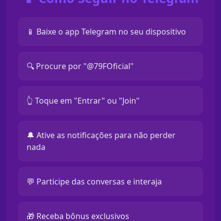
📱 Baixe o app Telegram no seu dispositivo
🔍 Procure por "@79FOficial"
👆 Toque em "Entrar" ou "Join"
🔔 Ative as notificações para não perder
nada
💬 Participe das conversas e interaja
🎁 Receba bônus exclusivos