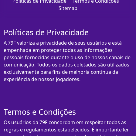
Políticas de Privacidade
Termos e Condições
Sitemap
Políticas de Privacidade
A 79F valoriza a privacidade de seus usuários e está
empenhada em proteger todas as informações
pessoais fornecidas durante o uso de nossos canais de
comunicação. Todos os dados coletados são utilizados
exclusivamente para fins de melhoria contínua da
experiência de nossos jogadores.
Termos e Condições
Os usuários da 79F concordam em respeitar todas as
regras e regulamentos estabelecidos. É importante ler