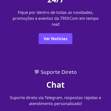
Fique por dentro de todas as novidades,
promoções e eventos da 7959.Com em tempo
real!
Ver Notícias
💬 Suporte Direto
Chat
Suporte direto via Telegram, respostas rápidas e
atendimento personalizado!