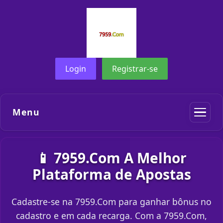
Login
Registrar-se
Menu
📱 7959.Com A Melhor
Plataforma de Apostas
Cadastre-se na 7959.Com para ganhar bônus no
cadastro e em cada recarga. Com a 7959.Com,