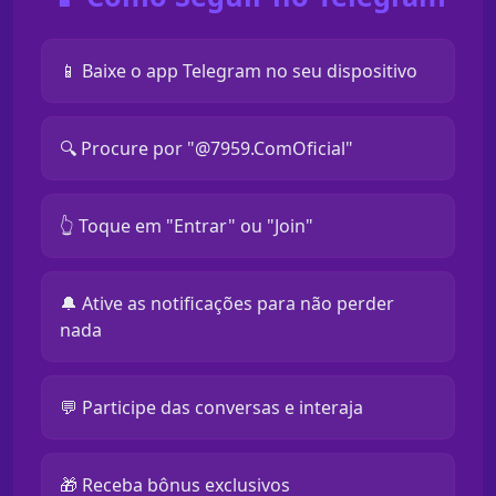
📱 Baixe o app Telegram no seu dispositivo
🔍 Procure por "@7959.ComOficial"
👆 Toque em "Entrar" ou "Join"
🔔 Ative as notificações para não perder
nada
💬 Participe das conversas e interaja
🎁 Receba bônus exclusivos