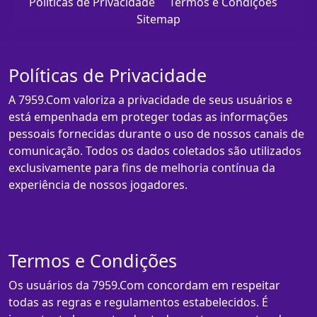
Políticas de Privacidade
Termos e Condições
Sitemap
Políticas de Privacidade
A 7959.Com valoriza a privacidade de seus usuários e
está empenhada em proteger todas as informações
pessoais fornecidas durante o uso de nossos canais de
comunicação. Todos os dados coletados são utilizados
exclusivamente para fins de melhoria contínua da
experiência de nossos jogadores.
Termos e Condições
Os usuários da 7959.Com concordam em respeitar
todas as regras e regulamentos estabelecidos. É