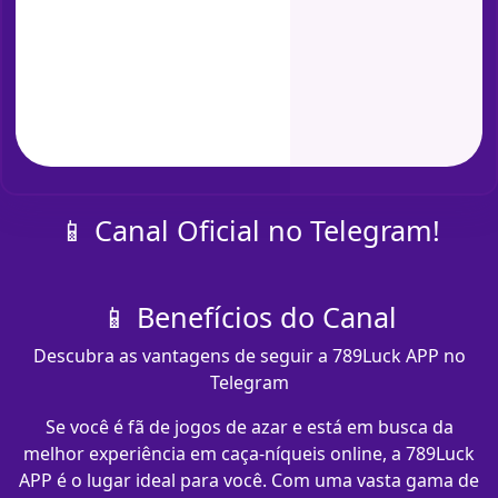
📱 Canal Oficial no Telegram!
📱 Benefícios do Canal
Descubra as vantagens de seguir a 789Luck APP no
Telegram
Se você é fã de jogos de azar e está em busca da
melhor experiência em caça-níqueis online, a 789Luck
APP é o lugar ideal para você. Com uma vasta gama de