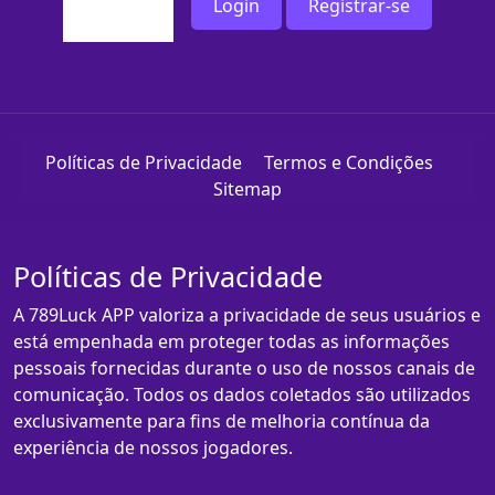
Login
Registrar-se
Políticas de Privacidade
Termos e Condições
Sitemap
Políticas de Privacidade
A 789Luck APP valoriza a privacidade de seus usuários e
está empenhada em proteger todas as informações
pessoais fornecidas durante o uso de nossos canais de
comunicação. Todos os dados coletados são utilizados
exclusivamente para fins de melhoria contínua da
experiência de nossos jogadores.