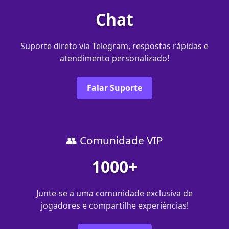
Chat
Suporte direto via Telegram, respostas rápidas e
atendimento personalizado!
Falar Suporte
👥 Comunidade VIP
1000+
Junte-se a uma comunidade exclusiva de
jogadores e compartilhe experiências!