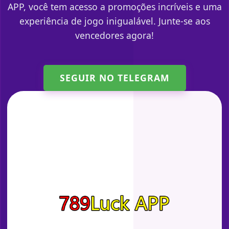
APP, você tem acesso a promoções incríveis e uma
experiência de jogo inigualável. Junte-se aos
vencedores agora!
SEGUIR NO TELEGRAM