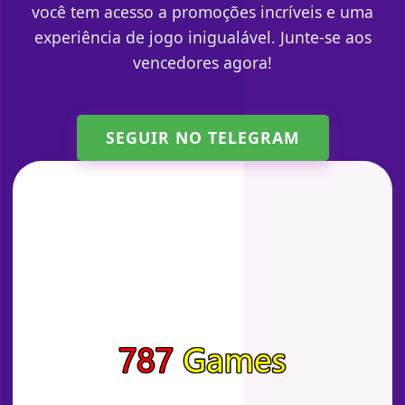
você tem acesso a promoções incríveis e uma
experiência de jogo inigualável. Junte-se aos
vencedores agora!
SEGUIR NO TELEGRAM