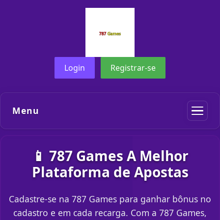
Login
Registrar-se
Menu
📱 787 Games A Melhor
Plataforma de Apostas
Cadastre-se na 787 Games para ganhar bônus no
cadastro e em cada recarga. Com a 787 Games,