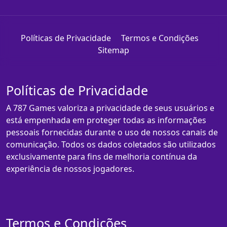
Políticas de Privacidade
Termos e Condições
Sitemap
Políticas de Privacidade
A 787 Games valoriza a privacidade de seus usuários e
está empenhada em proteger todas as informações
pessoais fornecidas durante o uso de nossos canais de
comunicação. Todos os dados coletados são utilizados
exclusivamente para fins de melhoria contínua da
experiência de nossos jogadores.
Termos e Condições