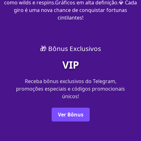
como wilds e respins.Gráficos em alta definição.💎 Cada
giro é uma nova chance de conquistar fortunas
cintilantes!
🎁 Bônus Exclusivos
VIP
Receba bônus exclusivos do Telegram,
promoções especiais e códigos promocionais
únicos!
Ver Bônus