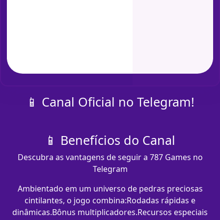
📱 Canal Oficial no Telegram!
📱 Benefícios do Canal
Descubra as vantagens de seguir a 787 Games no
Telegram
Ambientado em um universo de pedras preciosas
cintilantes, o jogo combina:Rodadas rápidas e
dinâmicas.Bônus multiplicadores.Recursos especiais