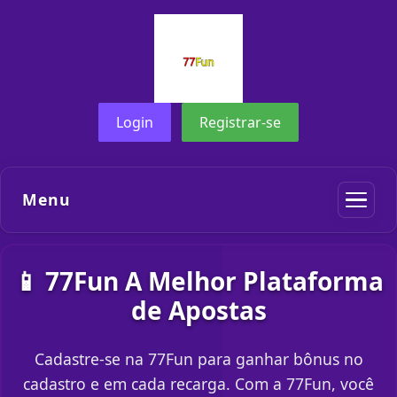
Login
Registrar-se
Menu
📱 77Fun A Melhor Plataforma
de Apostas
Cadastre-se na 77Fun para ganhar bônus no
cadastro e em cada recarga. Com a 77Fun, você