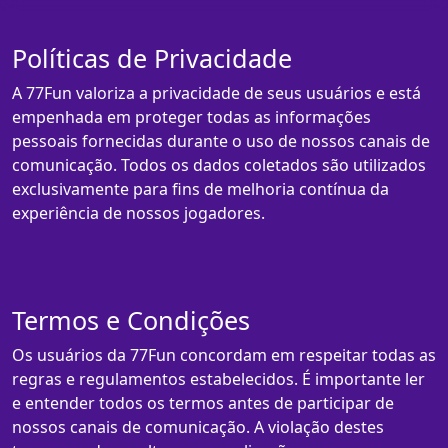
Políticas de Privacidade
A 77Fun valoriza a privacidade de seus usuários e está
empenhada em proteger todas as informações
pessoais fornecidas durante o uso de nossos canais de
comunicação. Todos os dados coletados são utilizados
exclusivamente para fins de melhoria contínua da
experiência de nossos jogadores.
Termos e Condições
Os usuários da 77Fun concordam em respeitar todas as
regras e regulamentos estabelecidos. É importante ler
e entender todos os termos antes de participar de
nossos canais de comunicação. A violação destes