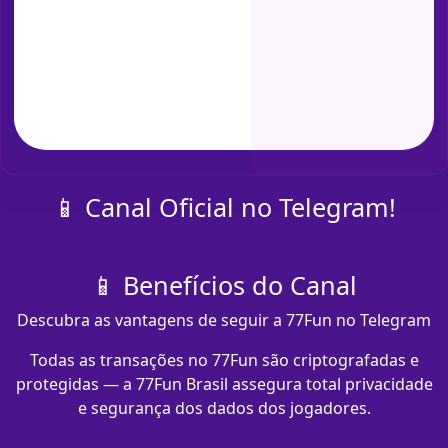
📱 Canal Oficial no Telegram!
📱 Benefícios do Canal
Descubra as vantagens de seguir a 77Fun no Telegram
Todas as transações no 77Fun são criptografadas e
protegidas — a 77Fun Brasil assegura total privacidade
e segurança dos dados dos jogadores.