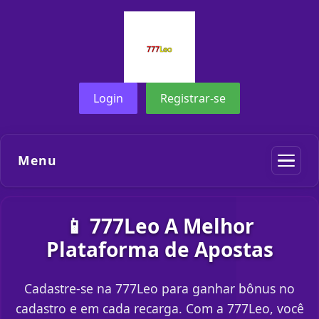
Login
Registrar-se
Menu
📱 777Leo A Melhor
Plataforma de Apostas
Cadastre-se na 777Leo para ganhar bônus no
cadastro e em cada recarga. Com a 777Leo, você