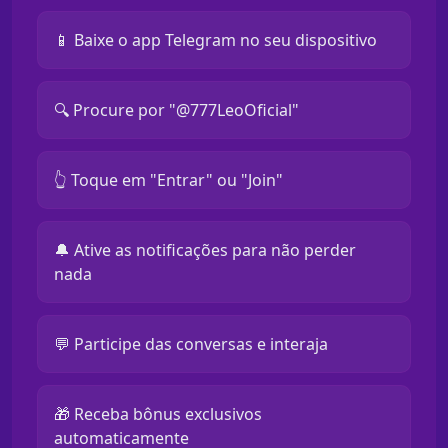
📱 Baixe o app Telegram no seu dispositivo
🔍 Procure por "@777LeoOficial"
👆 Toque em "Entrar" ou "Join"
🔔 Ative as notificações para não perder
nada
💬 Participe das conversas e interaja
🎁 Receba bônus exclusivos
automaticamente