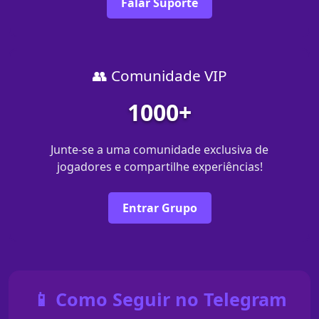
Falar Suporte
👥 Comunidade VIP
1000+
Junte-se a uma comunidade exclusiva de
jogadores e compartilhe experiências!
Entrar Grupo
📱 Como Seguir no Telegram