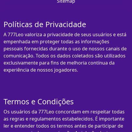
Sitemap
Políticas de Privacidade
A 777Leo valoriza a privacidade de seus usuários e está
empenhada em proteger todas as informações
pessoais fornecidas durante o uso de nossos canais de
comunicação. Todos os dados coletados são utilizados
exclusivamente para fins de melhoria contínua da
experiência de nossos jogadores.
Termos e Condições
Os usuários da 777Leo concordam em respeitar todas
as regras e regulamentos estabelecidos. É importante
ler e entender todos os termos antes de participar de