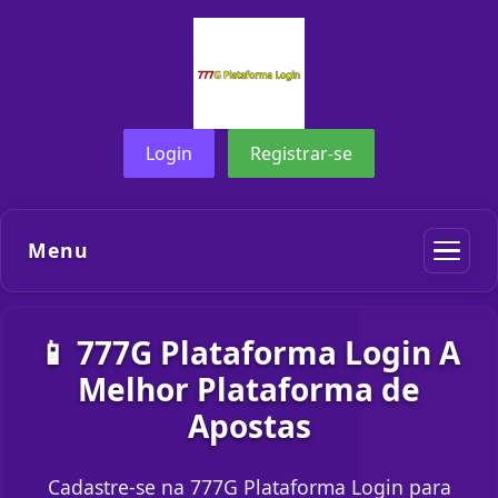
Login
Registrar-se
Menu
📱 777G Plataforma Login A
Melhor Plataforma de
Apostas
Cadastre-se na 777G Plataforma Login para