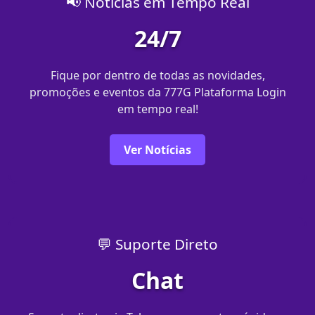
📢 Notícias em Tempo Real
24/7
Fique por dentro de todas as novidades,
promoções e eventos da 777G Plataforma Login
em tempo real!
Ver Notícias
💬 Suporte Direto
Chat