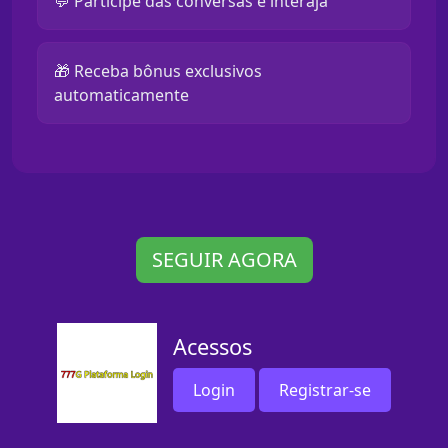
💬 Participe das conversas e interaja
🎁 Receba bônus exclusivos
automaticamente
SEGUIR AGORA
Acessos
Login
Registrar-se