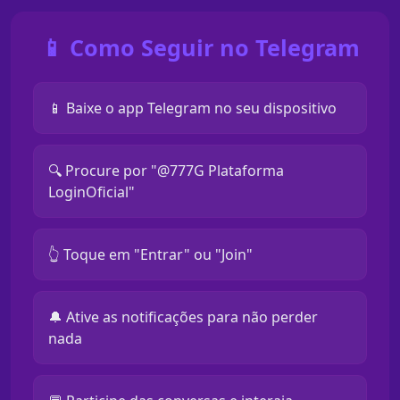
📱 Como Seguir no Telegram
📱 Baixe o app Telegram no seu dispositivo
🔍 Procure por "@777G Plataforma
LoginOficial"
👆 Toque em "Entrar" ou "Join"
🔔 Ative as notificações para não perder
nada