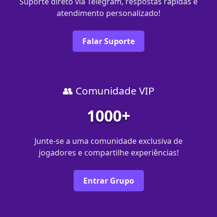
Suporte direto via Telegram, respostas rápidas e
atendimento personalizado!
Falar Suporte
👥 Comunidade VIP
1000+
Junte-se a uma comunidade exclusiva de
jogadores e compartilhe experiências!
Entrar Grupo