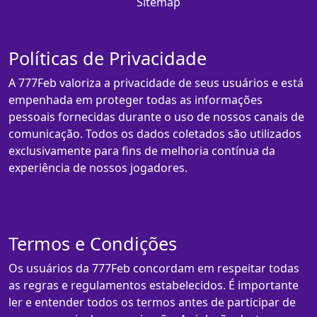
Sitemap
Políticas de Privacidade
A 777Feb valoriza a privacidade de seus usuários e está
empenhada em proteger todas as informações
pessoais fornecidas durante o uso de nossos canais de
comunicação. Todos os dados coletados são utilizados
exclusivamente para fins de melhoria contínua da
experiência de nossos jogadores.
Termos e Condições
Os usuários da 777Feb concordam em respeitar todas
as regras e regulamentos estabelecidos. É importante
ler e entender todos os termos antes de participar de