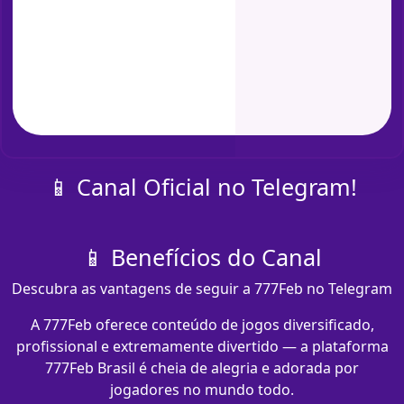
📱 Canal Oficial no Telegram!
📱 Benefícios do Canal
Descubra as vantagens de seguir a 777Feb no Telegram
A 777Feb oferece conteúdo de jogos diversificado,
profissional e extremamente divertido — a plataforma
777Feb Brasil é cheia de alegria e adorada por
jogadores no mundo todo.