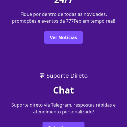
Fique por dentro de todas as novidades,
promoções e eventos da 777Feb em tempo real!
Ver Notícias
💬 Suporte Direto
Chat
Suporte direto via Telegram, respostas rápidas e
atendimento personalizado!