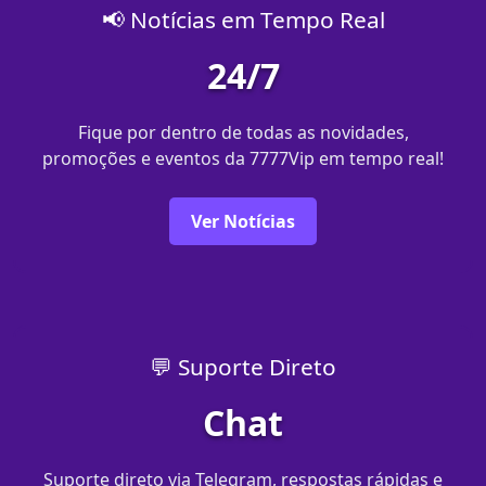
📢 Notícias em Tempo Real
24/7
Fique por dentro de todas as novidades,
promoções e eventos da 7777Vip em tempo real!
Ver Notícias
💬 Suporte Direto
Chat
Suporte direto via Telegram, respostas rápidas e