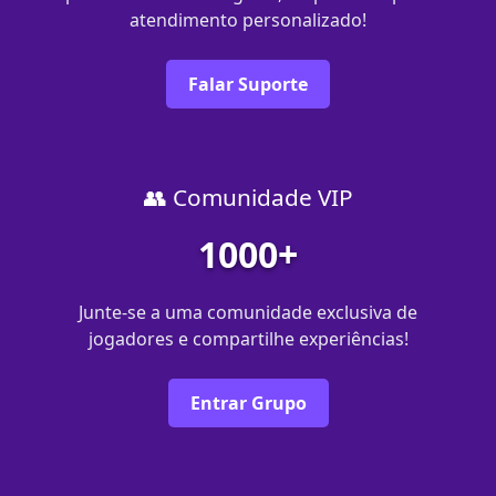
atendimento personalizado!
Falar Suporte
👥 Comunidade VIP
1000+
Junte-se a uma comunidade exclusiva de
jogadores e compartilhe experiências!
Entrar Grupo