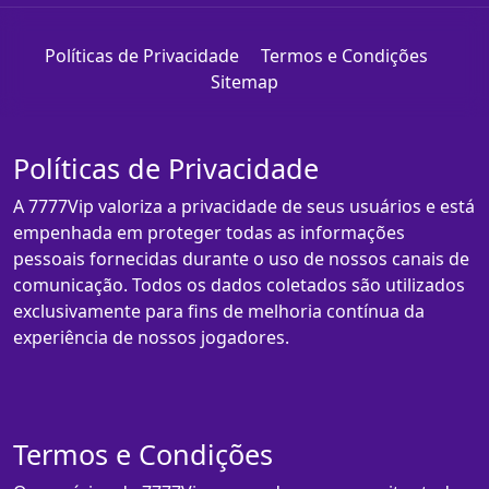
Políticas de Privacidade
Termos e Condições
Sitemap
Políticas de Privacidade
A 7777Vip valoriza a privacidade de seus usuários e está
empenhada em proteger todas as informações
pessoais fornecidas durante o uso de nossos canais de
comunicação. Todos os dados coletados são utilizados
exclusivamente para fins de melhoria contínua da
experiência de nossos jogadores.
Termos e Condições