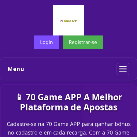
Login
Registrar-se
Menu
📱 70 Game APP A Melhor
Plataforma de Apostas
Cadastre-se na 70 Game APP para ganhar bônus
no cadastro e em cada recarga. Com a 70 Game