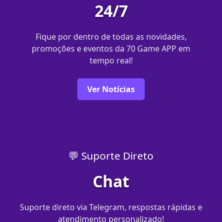
24/7
Fique por dentro de todas as novidades,
promoções e eventos da 70 Game APP em
tempo real!
Ver Notícias
💬 Suporte Direto
Chat
Suporte direto via Telegram, respostas rápidas e
atendimento personalizado!