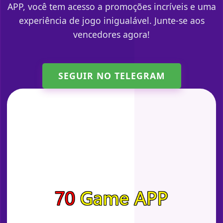
APP, você tem acesso a promoções incríveis e uma
experiência de jogo inigualável. Junte-se aos
vencedores agora!
SEGUIR NO TELEGRAM