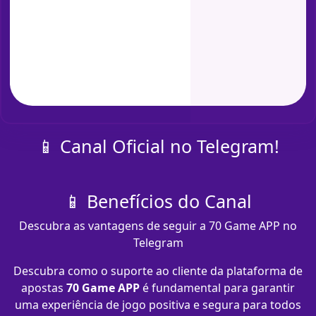
📱 Canal Oficial no Telegram!
📱 Benefícios do Canal
Descubra as vantagens de seguir a 70 Game APP no
Telegram
Descubra como o suporte ao cliente da plataforma de
apostas
70 Game APP
é fundamental para garantir
uma experiência de jogo positiva e segura para todos