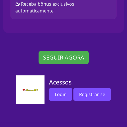
🎁 Receba bônus exclusivos
automaticamente
SEGUIR AGORA
Acessos
Login
Registrar-se