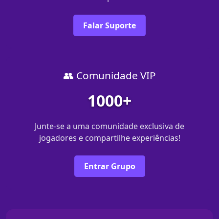
Falar Suporte
👥 Comunidade VIP
1000+
Junte-se a uma comunidade exclusiva de
jogadores e compartilhe experiências!
Entrar Grupo