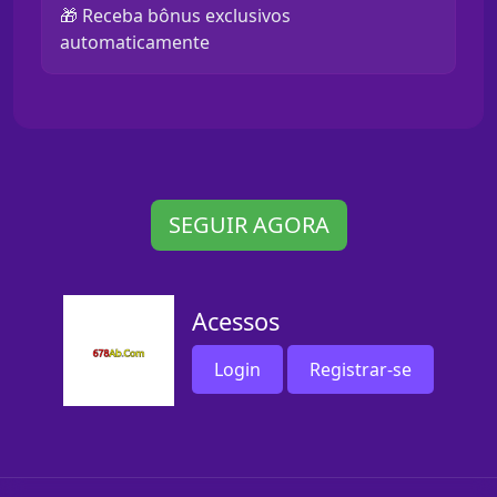
🎁 Receba bônus exclusivos
automaticamente
SEGUIR AGORA
Acessos
Login
Registrar-se