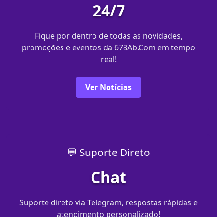
24/7
Fique por dentro de todas as novidades,
promoções e eventos da 678Ab.Com em tempo
real!
Ver Notícias
💬 Suporte Direto
Chat
Suporte direto via Telegram, respostas rápidas e
atendimento personalizado!