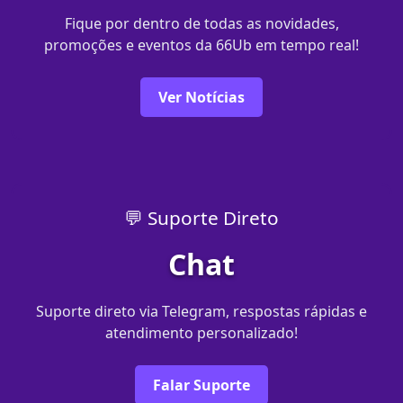
Fique por dentro de todas as novidades,
promoções e eventos da 66Ub em tempo real!
Ver Notícias
💬 Suporte Direto
Chat
Suporte direto via Telegram, respostas rápidas e
atendimento personalizado!
Falar Suporte