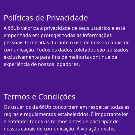
Políticas de Privacidade
A 66Ub valoriza a privacidade de seus usuários e está
empenhada em proteger todas as informações
pessoais fornecidas durante o uso de nossos canais de
comunicação. Todos os dados coletados são utilizados
exclusivamente para fins de melhoria contínua da
experiência de nossos jogadores.
Termos e Condições
Os usuários da 66Ub concordam em respeitar todas as
regras e regulamentos estabelecidos. É importante ler
e entender todos os termos antes de participar de
nossos canais de comunicação. A violação destes