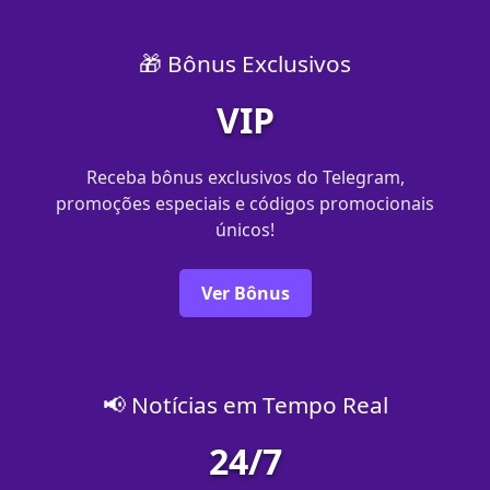
🎁 Bônus Exclusivos
VIP
Receba bônus exclusivos do Telegram,
promoções especiais e códigos promocionais
únicos!
Ver Bônus
📢 Notícias em Tempo Real
24/7