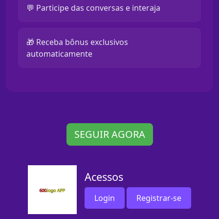
💬 Participe das conversas e interaja
🎁 Receba bônus exclusivos
automaticamente
SEGUIR AGORA
Acessos
Login
Registrar-se