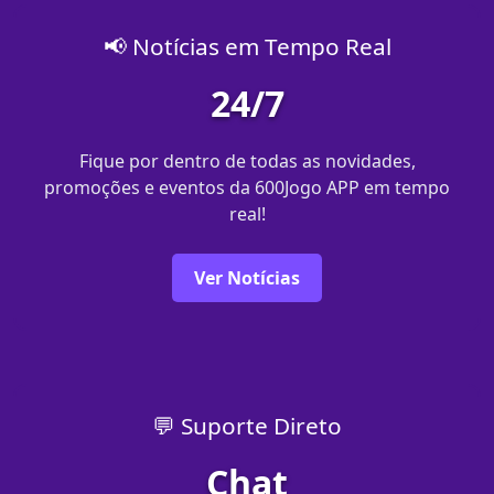
📢 Notícias em Tempo Real
24/7
Fique por dentro de todas as novidades,
promoções e eventos da 600Jogo APP em tempo
real!
Ver Notícias
💬 Suporte Direto
Chat