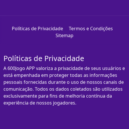
Políticas de Privacidade
Termos e Condições
Sitemap
Políticas de Privacidade
A 600Jogo APP valoriza a privacidade de seus usuários e
está empenhada em proteger todas as informações
pessoais fornecidas durante o uso de nossos canais de
comunicação. Todos os dados coletados são utilizados
exclusivamente para fins de melhoria contínua da
experiência de nossos jogadores.