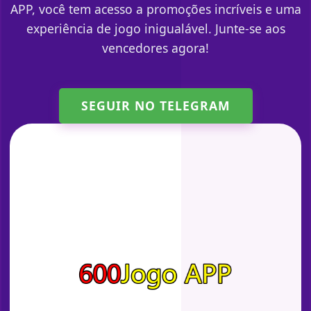
APP, você tem acesso a promoções incríveis e uma
experiência de jogo inigualável. Junte-se aos
vencedores agora!
SEGUIR NO TELEGRAM