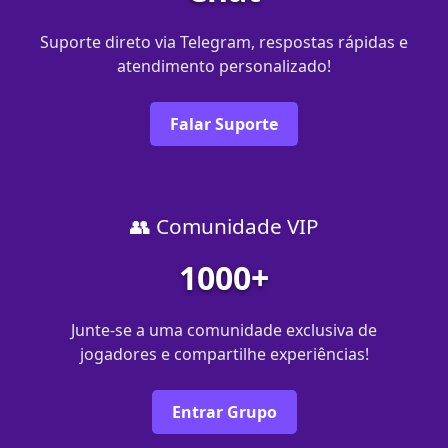
Suporte direto via Telegram, respostas rápidas e
atendimento personalizado!
Falar Suporte
👥 Comunidade VIP
1000+
Junte-se a uma comunidade exclusiva de
jogadores e compartilhe experiências!
Entrar Grupo