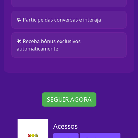
💬 Participe das conversas e interaja
🎁 Receba bônus exclusivos
automaticamente
SEGUIR AGORA
Acessos