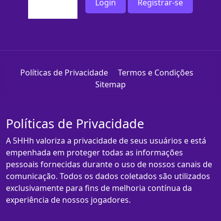
Login
Registrar-se
Políticas de Privacidade
Termos e Condições
Sitemap
Políticas de Privacidade
A 5HHh valoriza a privacidade de seus usuários e está
empenhada em proteger todas as informações
pessoais fornecidas durante o uso de nossos canais de
comunicação. Todos os dados coletados são utilizados
exclusivamente para fins de melhoria contínua da
experiência de nossos jogadores.