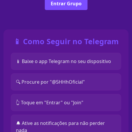
Entrar Grupo
📱 Como Seguir no Telegram
📱 Baixe o app Telegram no seu dispositivo
🔍 Procure por "@5HHhOficial"
👆 Toque em "Entrar" ou "Join"
🔔 Ative as notificações para não perder
nada