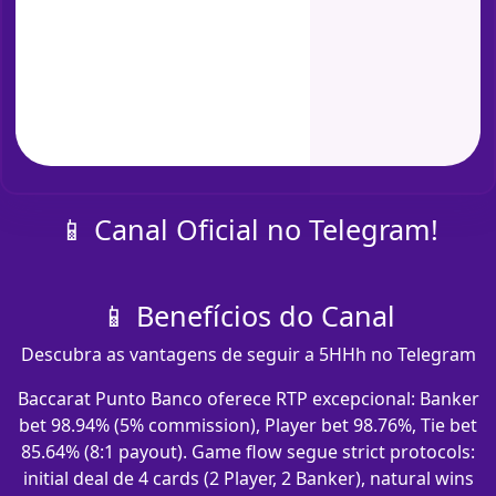
📱 Canal Oficial no Telegram!
📱 Benefícios do Canal
Descubra as vantagens de seguir a 5HHh no Telegram
Baccarat Punto Banco oferece RTP excepcional: Banker
bet 98.94% (5% commission), Player bet 98.76%, Tie bet
85.64% (8:1 payout). Game flow segue strict protocols:
initial deal de 4 cards (2 Player, 2 Banker), natural wins