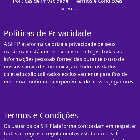
Políticas de Privacidade
Termos e Condições
Sitemap
Políticas de Privacidade
A 5FF Plataforma valoriza a privacidade de seus
usuários e está empenhada em proteger todas as
informações pessoais fornecidas durante o uso de
nossos canais de comunicação. Todos os dados
coletados são utilizados exclusivamente para fins de
melhoria contínua da experiência de nossos jogadores.
Termos e Condições
Os usuários da 5FF Plataforma concordam em respeitar
todas as regras e regulamentos estabelecidos. É