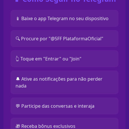
📱 Baixe o app Telegram no seu dispositivo
🔍 Procure por "@5FF PlataformaOficial"
👆 Toque em "Entrar" ou "Join"
🔔 Ative as notificações para não perder
nada
💬 Participe das conversas e interaja
🎁 Receba bônus exclusivos