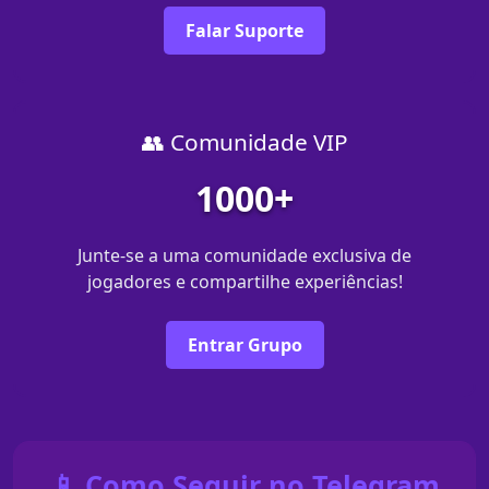
Falar Suporte
👥 Comunidade VIP
1000+
Junte-se a uma comunidade exclusiva de
jogadores e compartilhe experiências!
Entrar Grupo
📱 Como Seguir no Telegram