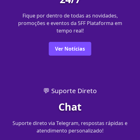
Fique por dentro de todas as novidades,
promoções e eventos da 5FF Plataforma em
tempo real!
Ver Notícias
💬 Suporte Direto
Chat
Suporte direto via Telegram, respostas rápidas e
atendimento personalizado!