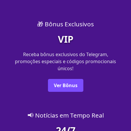
🎁 Bônus Exclusivos
VIP
Receba bônus exclusivos do Telegram,
promoções especiais e códigos promocionais
únicos!
Ver Bônus
📢 Notícias em Tempo Real
24/7