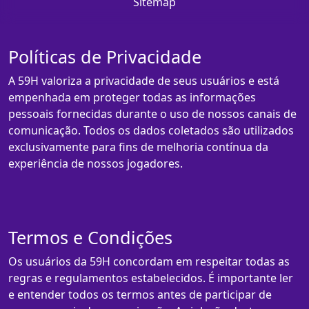
Sitemap
Políticas de Privacidade
A 59H valoriza a privacidade de seus usuários e está
empenhada em proteger todas as informações
pessoais fornecidas durante o uso de nossos canais de
comunicação. Todos os dados coletados são utilizados
exclusivamente para fins de melhoria contínua da
experiência de nossos jogadores.
Termos e Condições
Os usuários da 59H concordam em respeitar todas as
regras e regulamentos estabelecidos. É importante ler
e entender todos os termos antes de participar de