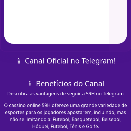
📱 Canal Oficial no Telegram!
📱 Benefícios do Canal
Descubra as vantagens de seguir a 59H no Telegram
O cassino online 59H oferece uma grande variedade de
esportes para os jogadores apostarem, incluindo, mas
não se limitando a: Futebol, Basquetebol, Beisebol,
Hóquei, Futebol, Tênis e Golfe.