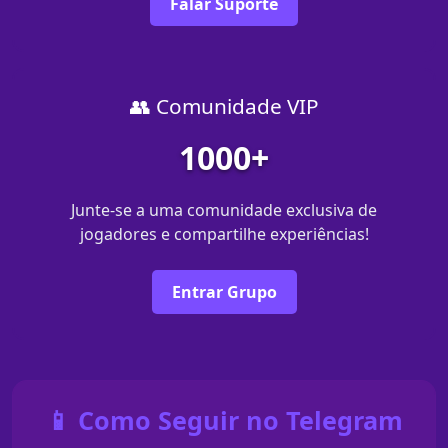
Falar Suporte
👥 Comunidade VIP
1000+
Junte-se a uma comunidade exclusiva de
jogadores e compartilhe experiências!
Entrar Grupo
📱 Como Seguir no Telegram