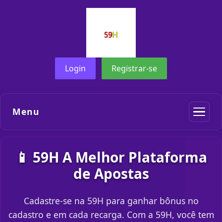
Login
Registrar-se
Menu
📱 59H A Melhor Plataforma
de Apostas
Cadastre-se na 59H para ganhar bônus no
cadastro e em cada recarga. Com a 59H, você tem