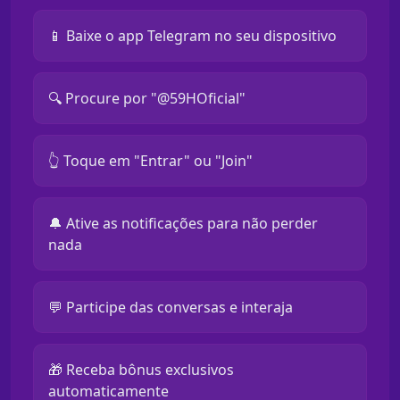
📱 Baixe o app Telegram no seu dispositivo
🔍 Procure por "@59HOficial"
👆 Toque em "Entrar" ou "Join"
🔔 Ative as notificações para não perder
nada
💬 Participe das conversas e interaja
🎁 Receba bônus exclusivos
automaticamente