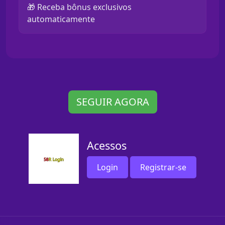
🎁 Receba bônus exclusivos
automaticamente
SEGUIR AGORA
Acessos
Login
Registrar-se