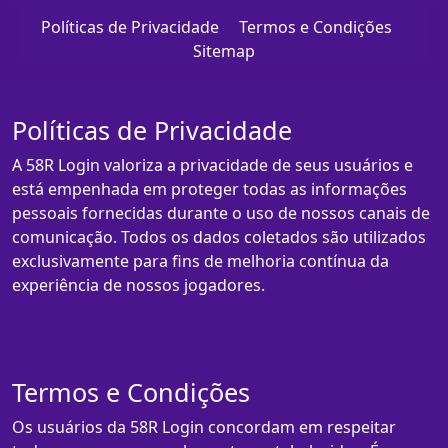
Políticas de Privacidade
Termos e Condições
Sitemap
Políticas de Privacidade
A 58R Login valoriza a privacidade de seus usuários e
está empenhada em proteger todas as informações
pessoais fornecidas durante o uso de nossos canais de
comunicação. Todos os dados coletados são utilizados
exclusivamente para fins de melhoria contínua da
experiência de nossos jogadores.
Termos e Condições
Os usuários da 58R Login concordam em respeitar