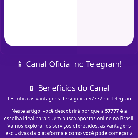
📱 Canal Oficial no Telegram!
📱 Benefícios do Canal
Descubra as vantagens de seguir a 57777 no Telegram
Neste artigo, você descobrirá por que a
57777
é a
escolha ideal para quem busca apostas online no Brasil.
Vamos explorar os serviços oferecidos, as vantagens
exclusivas da plataforma e como você pode começar a