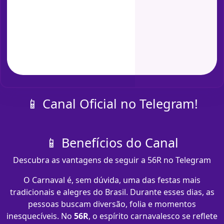
📱 Canal Oficial no Telegram!
📱 Benefícios do Canal
Descubra as vantagens de seguir a 56R no Telegram
O Carnaval é, sem dúvida, uma das festas mais
tradicionais e alegres do Brasil. Durante esses dias, as
pessoas buscam diversão, folia e momentos
inesquecíveis. No
56R
, o espírito carnavalesco se reflete