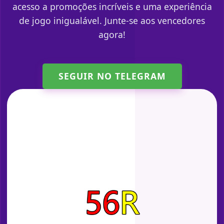
acesso a promoções incríveis e uma experiência
de jogo inigualável. Junte-se aos vencedores
agora!
SEGUIR NO TELEGRAM