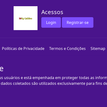
Acessos
Login
Registrar-se
Políticas de Privacidade
Termos e Condições
Sitemap
de
eus usuários e está empenhada em proteger todas as infor
dados coletados são utilizados exclusivamente para fins d