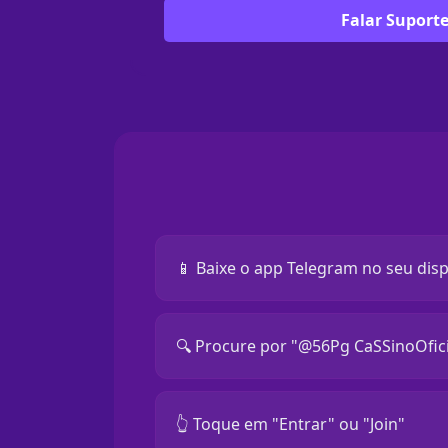
Falar Suport
📱 Baixe o app Telegram no seu disp
🔍 Procure por "@56Pg CaSSinoOfici
👆 Toque em "Entrar" ou "Join"