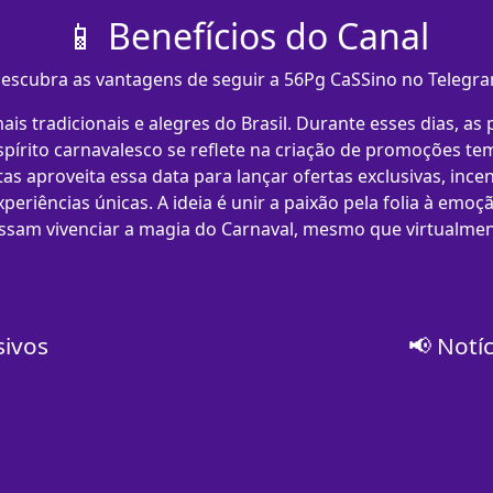
📱 Benefícios do Canal
escubra as vantagens de seguir a 56Pg CaSSino no Telegr
ais tradicionais e alegres do Brasil. Durante esses dias, a
espírito carnavalesco se reflete na criação de promoções te
as aproveita essa data para lançar ofertas exclusivas, inc
eriências únicas. A ideia é unir a paixão pela folia à emo
ssam vivenciar a magia do Carnaval, mesmo que virtualmen
sivos
📢 Notí