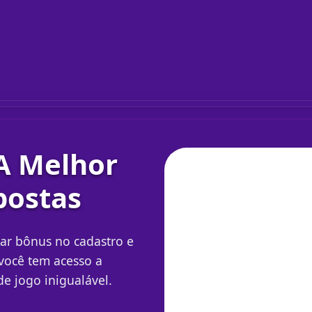
 A Melhor
postas
ar bônus no cadastro e
você tem acesso a
e jogo inigualável.