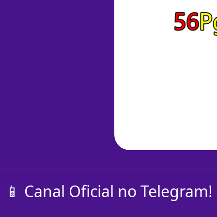
📱 Canal Oficial no Telegram!