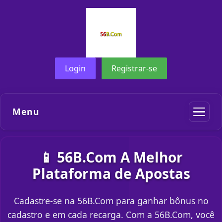
Login
Registrar-se
Menu
📱 56B.Com A Melhor
Plataforma de Apostas
Cadastre-se na 56B.Com para ganhar bônus no
cadastro e em cada recarga. Com a 56B.Com, você