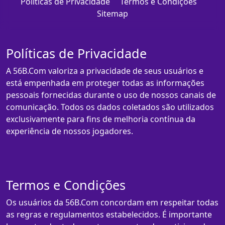
Políticas de Privacidade
Termos e Condições
Sitemap
Políticas de Privacidade
A 56B.Com valoriza a privacidade de seus usuários e
está empenhada em proteger todas as informações
pessoais fornecidas durante o uso de nossos canais de
comunicação. Todos os dados coletados são utilizados
exclusivamente para fins de melhoria contínua da
experiência de nossos jogadores.
Termos e Condições
Os usuários da 56B.Com concordam em respeitar todas
as regras e regulamentos estabelecidos. É importante