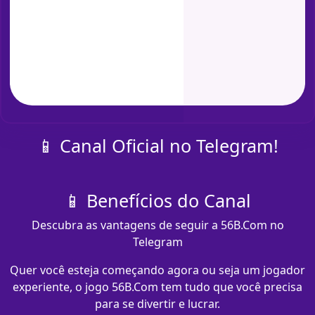
📱 Canal Oficial no Telegram!
📱 Benefícios do Canal
Descubra as vantagens de seguir a 56B.Com no
Telegram
Quer você esteja começando agora ou seja um jogador
experiente, o jogo 56B.Com tem tudo que você precisa
para se divertir e lucrar.