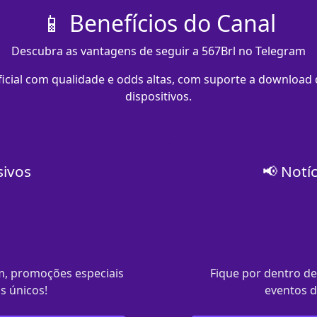
📱 Benefícios do Canal
Descubra as vantagens de seguir a 567Brl no Telegram
ficial com qualidade e odds altas, com suporte a download 
dispositivos.
sivos
📢 Notí
m, promoções especiais
Fique por dentro d
s únicos!
eventos d