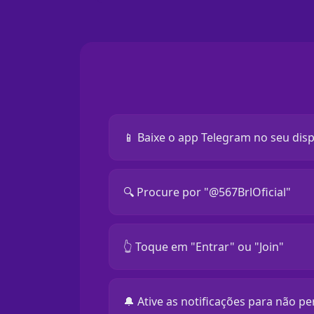
📱 Baixe o app Telegram no seu disp
🔍 Procure por "@567BrlOficial"
👆 Toque em "Entrar" ou "Join"
🔔 Ative as notificações para não p