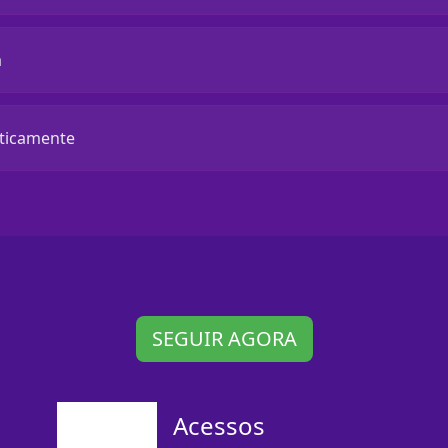
a
aticamente
SEGUIR AGORA
Acessos