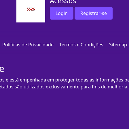
Acessos
Login
Registrar-se
Políticas de Privacidade
Termos e Condições
Sitemap
de
rios e está empenhada em proteger todas as informações p
tados são utilizados exclusivamente para fins de melhoria