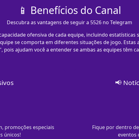
📱 Benefícios do Canal
Descubra as vantagens de seguir a 5526 no Telegram
capacidade ofensiva de cada equipe, incluindo estatística
uipe se comporta em diferentes situações de jogo. Estas a
 pois ajudam você a entender se ambas as equipes têm ca
sivos
📢 Notí
m, promoções especiais
Fique por dentro d
s únicos!
eventos 