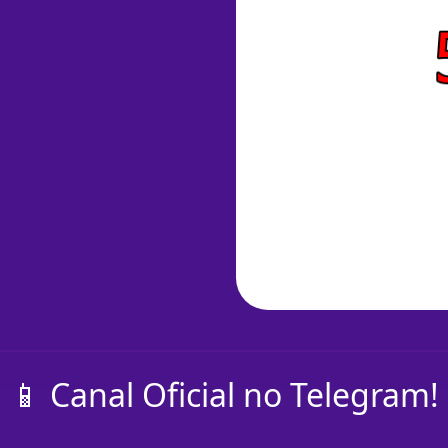
📱 Canal Oficial no Telegram!