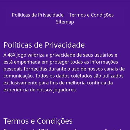
Políticas de Privacidade
Termos e Condições
Sitemap
Políticas de Privacidade
A 48X Jogo valoriza a privacidade de seus usuários e
está empenhada em proteger todas as informações
pessoais fornecidas durante o uso de nossos canais de
comunicação. Todos os dados coletados são utilizados
exclusivamente para fins de melhoria contínua da
experiência de nossos jogadores.
Termos e Condições