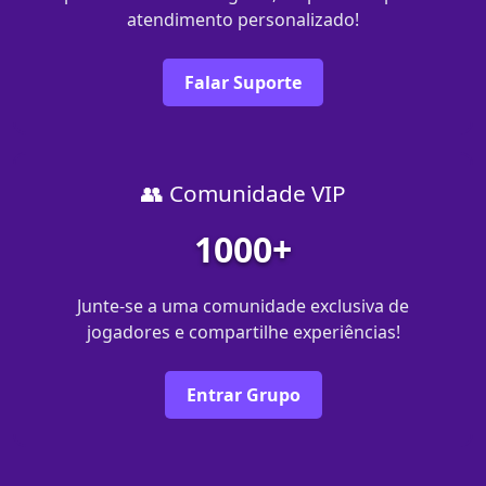
atendimento personalizado!
Falar Suporte
👥 Comunidade VIP
1000+
Junte-se a uma comunidade exclusiva de
jogadores e compartilhe experiências!
Entrar Grupo