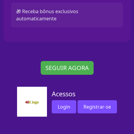
🎁 Receba bônus exclusivos
automaticamente
SEGUIR AGORA
Acessos
Login
Registrar-se