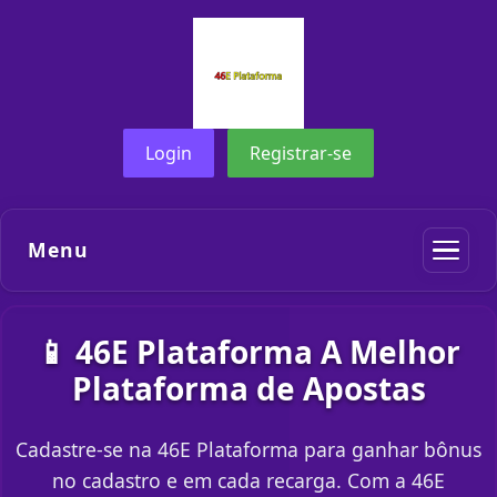
Login
Registrar-se
Menu
📱 46E Plataforma A Melhor
Plataforma de Apostas
Cadastre-se na 46E Plataforma para ganhar bônus
no cadastro e em cada recarga. Com a 46E