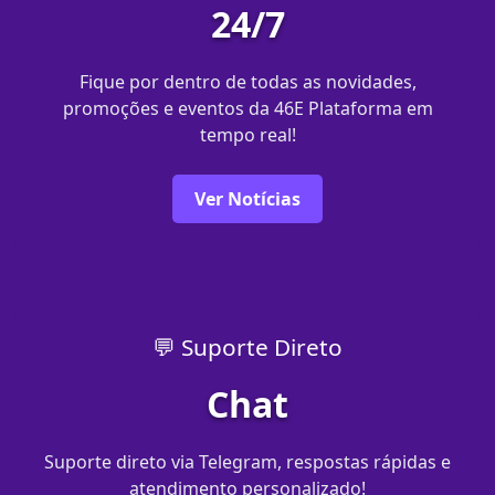
24/7
Fique por dentro de todas as novidades,
promoções e eventos da 46E Plataforma em
tempo real!
Ver Notícias
💬 Suporte Direto
Chat
Suporte direto via Telegram, respostas rápidas e
atendimento personalizado!