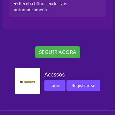
🎁 Receba bônus exclusivos
automaticamente
SEGUIR AGORA
Acessos
Login
Registrar-se