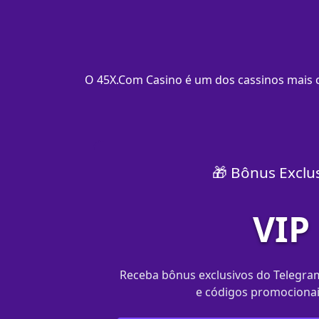
O 45X.Com Casino é um dos cassinos mais c
🎁 Bônus Exclu
VIP
Receba bônus exclusivos do Telegra
e códigos promocionai