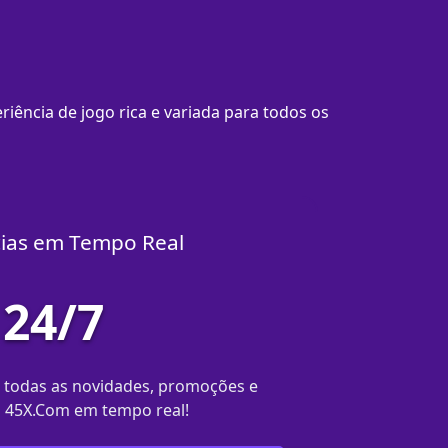
ência de jogo rica e variada para todos os
cias em Tempo Real
24/7
e todas as novidades, promoções e
 45X.Com em tempo real!