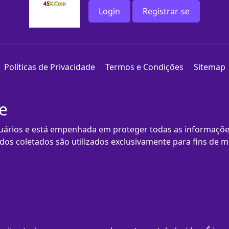
Login
Registrar-se
Políticas de Privacidade
Termos e Condições
Sitemap
de
suários e está empenhada em proteger todas as informaçõe
os coletados são utilizados exclusivamente para fins de m