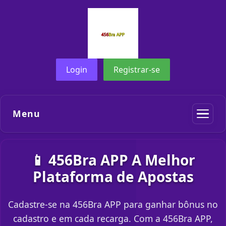
Login
Registrar-se
Menu
📱 456Bra APP A Melhor
Plataforma de Apostas
Cadastre-se na 456Bra APP para ganhar bônus no
cadastro e em cada recarga. Com a 456Bra APP,