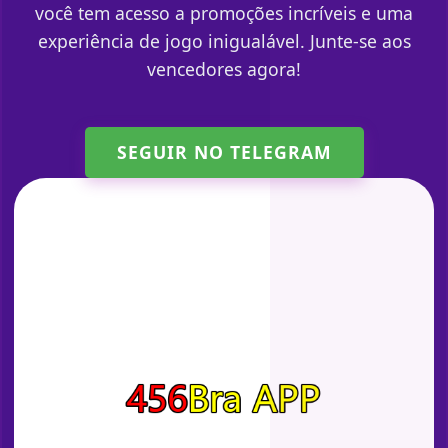
você tem acesso a promoções incríveis e uma
experiência de jogo inigualável. Junte-se aos
vencedores agora!
SEGUIR NO TELEGRAM