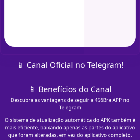
📱 Canal Oficial no Telegram!
📱 Benefícios do Canal
Descubra as vantagens de seguir a 456Bra APP no
Telegram
O sistema de atualização automática do APK também é
mais eficiente, baixando apenas as partes do aplicativo
que foram alteradas, em vez do aplicativo completo.