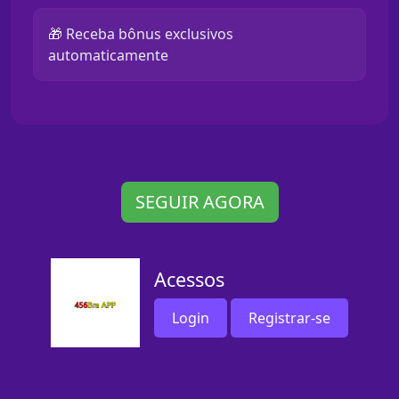
🎁 Receba bônus exclusivos
automaticamente
SEGUIR AGORA
Acessos
Login
Registrar-se