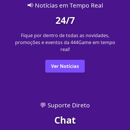
📢 Notícias em Tempo Real
24/7
Fique por dentro de todas as novidades,
promoções e eventos da 444Game em tempo
real!
Ver Notícias
💬 Suporte Direto
Chat