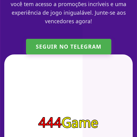
você tem acesso a promoções incríveis e uma
experiência de jogo inigualável. Junte-se aos
vencedores agora!
SEGUIR NO TELEGRAM