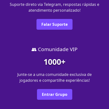
Suporte direto via Telegram, respostas rápidas e
atendimento personalizado!
Falar Suporte
👥 Comunidade VIP
1000+
Junte-se a uma comunidade exclusiva de
jogadores e compartilhe experiências!
Entrar Grupo