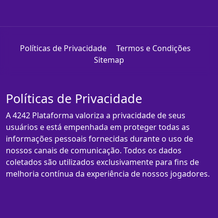
Políticas de Privacidade
Termos e Condições
Sitemap
Políticas de Privacidade
A 4242 Plataforma valoriza a privacidade de seus
usuários e está empenhada em proteger todas as
informações pessoais fornecidas durante o uso de
nossos canais de comunicação. Todos os dados
coletados são utilizados exclusivamente para fins de
melhoria contínua da experiência de nossos jogadores.