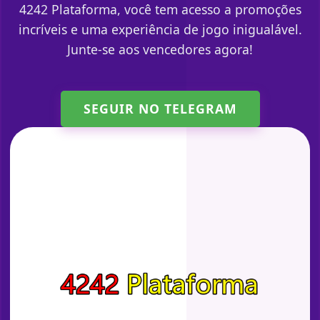
4242 Plataforma, você tem acesso a promoções
incríveis e uma experiência de jogo inigualável.
Junte-se aos vencedores agora!
SEGUIR NO TELEGRAM