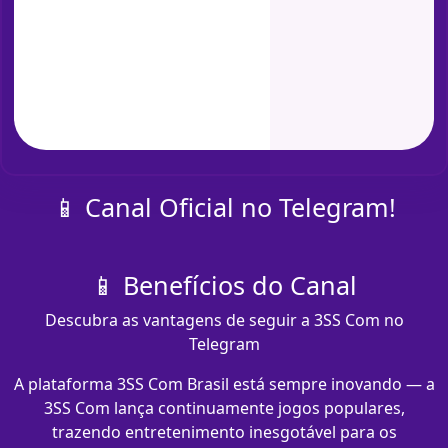
📱 Canal Oficial no Telegram!
📱 Benefícios do Canal
Descubra as vantagens de seguir a 3SS Com no
Telegram
A plataforma 3SS Com Brasil está sempre inovando — a
3SS Com lança continuamente jogos populares,
trazendo entretenimento inesgotável para os