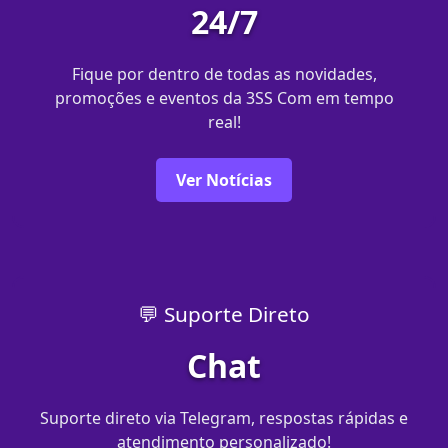
24/7
Fique por dentro de todas as novidades,
promoções e eventos da 3SS Com em tempo
real!
Ver Notícias
💬 Suporte Direto
Chat
Suporte direto via Telegram, respostas rápidas e
atendimento personalizado!