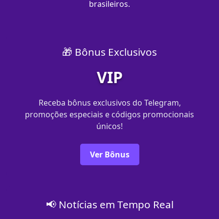
brasileiros.
🎁 Bônus Exclusivos
VIP
Receba bônus exclusivos do Telegram,
promoções especiais e códigos promocionais
únicos!
Ver Bônus
📢 Notícias em Tempo Real