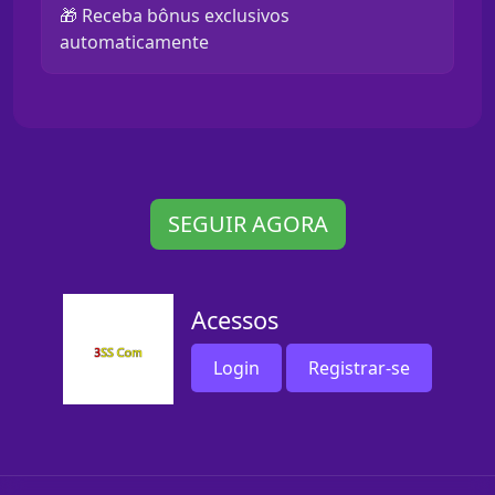
🎁 Receba bônus exclusivos
automaticamente
SEGUIR AGORA
Acessos
Login
Registrar-se