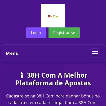
Login
Registrar-se
Menu
📱 38H Com A Melhor
Plataforma de Apostas
Cadastre-se na 38H Com para ganhar bônus no
cadastro e em cada recarga. Com a 38H Com,