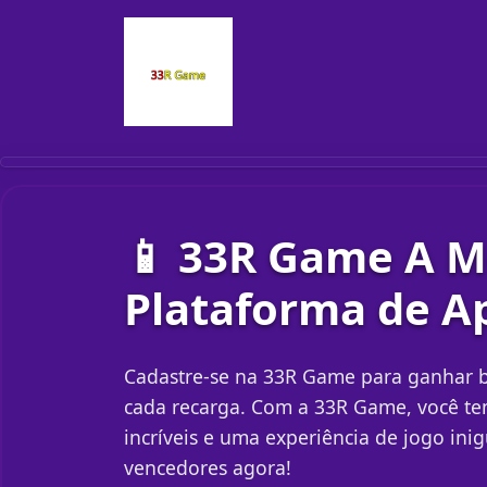
📱 33R Game A M
Plataforma de A
Cadastre-se na 33R Game para ganhar 
cada recarga. Com a 33R Game, você t
incríveis e uma experiência de jogo inig
vencedores agora!