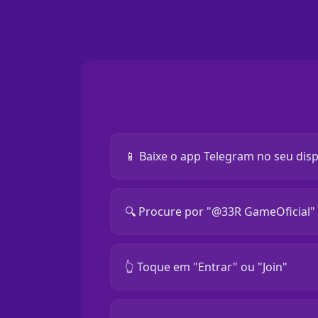
📱 Baixe o app Telegram no seu disp
🔍 Procure por "@33R GameOficial"
👆 Toque em "Entrar" ou "Join"