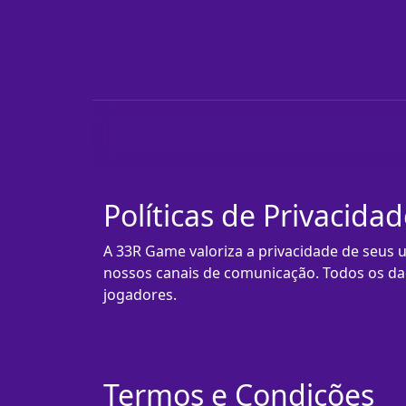
Políticas de Privacida
A 33R Game valoriza a privacidade de seus
nossos canais de comunicação. Todos os dad
jogadores.
Termos e Condições