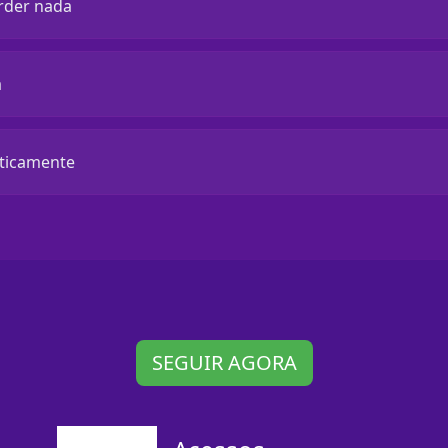
erder nada
a
aticamente
SEGUIR AGORA