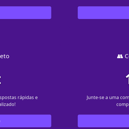
reto
👥 
t
espostas rápidas e
Junte-se a uma com
lizado!
compa
e