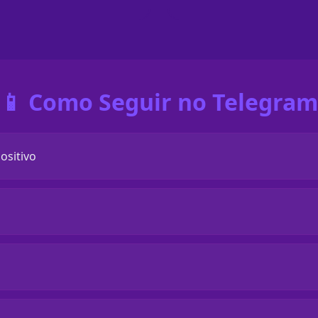
📱 Como Seguir no Telegram
ositivo