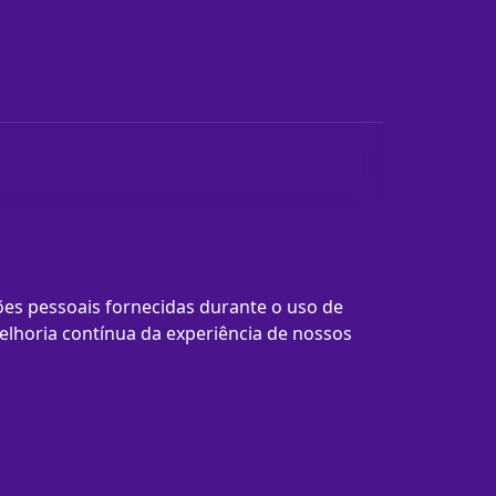
es pessoais fornecidas durante o uso de
elhoria contínua da experiência de nossos