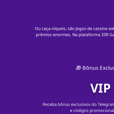
Ou caça-níqueis, são jogos de cassino ex
prêmios enormes. Na plataforma 33R Gam
🎁 Bônus Exclu
VIP
Receba bônus exclusivos do Telegra
e códigos promocionai