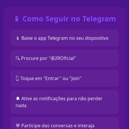
📱 Como Seguir no Telegram
📱 Baixe o app Telegram no seu dispositivo
🔍 Procure por "@2ROficial"
👆 Toque em "Entrar" ou "Join"
🔔 Ative as notificações para não perder
nada
💬 Participe das conversas e interaja