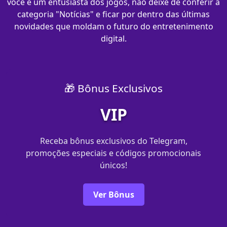
você é um entusiasta dos jogos, não deixe de conferir a
categoria "Notícias" e ficar por dentro das últimas
novidades que moldam o futuro do entretenimento
digital.
🎁 Bônus Exclusivos
VIP
Receba bônus exclusivos do Telegram,
promoções especiais e códigos promocionais
únicos!
Ver Bônus