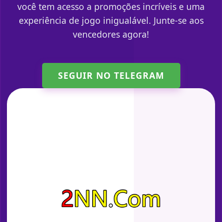
você tem acesso a promoções incríveis e uma
experiência de jogo inigualável. Junte-se aos
vencedores agora!
SEGUIR NO TELEGRAM