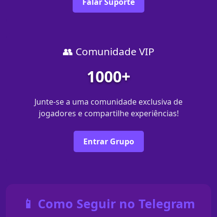
Falar Suporte
👥 Comunidade VIP
1000+
Junte-se a uma comunidade exclusiva de
jogadores e compartilhe experiências!
Entrar Grupo
📱 Como Seguir no Telegram