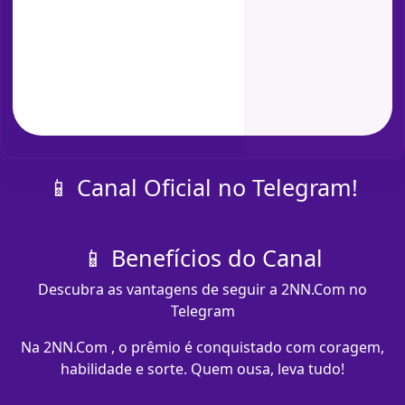
📱 Canal Oficial no Telegram!
📱 Benefícios do Canal
Descubra as vantagens de seguir a 2NN.Com no
Telegram
Na 2NN.Com , o prêmio é conquistado com coragem,
habilidade e sorte. Quem ousa, leva tudo!