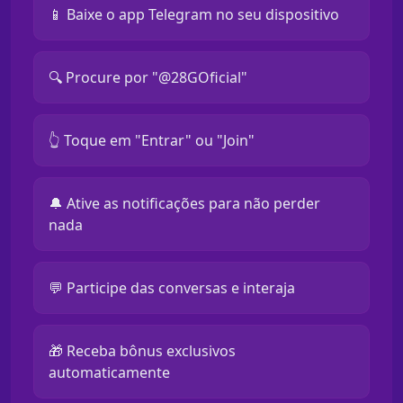
📱 Baixe o app Telegram no seu dispositivo
🔍 Procure por "@28GOficial"
👆 Toque em "Entrar" ou "Join"
🔔 Ative as notificações para não perder
nada
💬 Participe das conversas e interaja
🎁 Receba bônus exclusivos
automaticamente