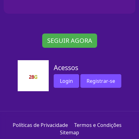
SEGUIR AGORA
Acessos
Login
Registrar-se
Políticas de Privacidade
Termos e Condições
Sitemap