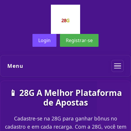
Login
Registrar-se
Menu
📱 28G A Melhor Plataforma
de Apostas
Cadastre-se na 28G para ganhar bônus no
cadastro e em cada recarga. Com a 28G, você tem