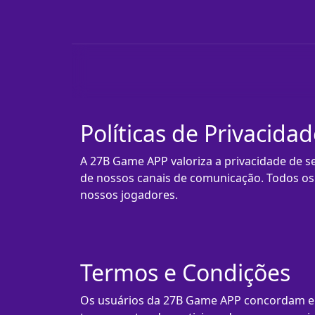
Políticas de Privacida
A 27B Game APP valoriza a privacidade de 
de nossos canais de comunicação. Todos os 
nossos jogadores.
Termos e Condições
Os usuários da 27B Game APP concordam em 