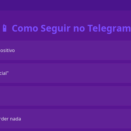
📱 Como Seguir no Telegram
ositivo
ial"
erder nada