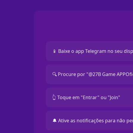
📱 Baixe o app Telegram no seu disp
🔍 Procure por "@27B Game APPOfic
👆 Toque em "Entrar" ou "Join"
🔔 Ative as notificações para não p