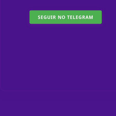
SEGUIR NO TELEGRAM