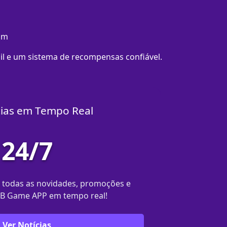
am
il e um sistema de recompensas confiável.
cias em Tempo Real
24/7
e todas as novidades, promoções e
7B Game APP em tempo real!
Ver Notícias