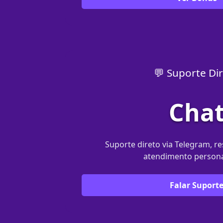
💬 Suporte Di
Cha
Suporte direto via Telegram, r
atendimento persona
Falar Suport