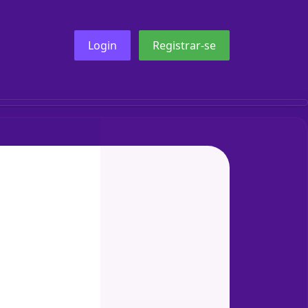
Login
Registrar-se