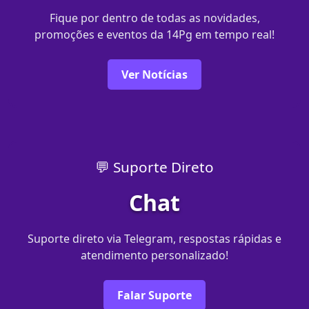
Fique por dentro de todas as novidades,
promoções e eventos da 14Pg em tempo real!
Ver Notícias
💬 Suporte Direto
Chat
Suporte direto via Telegram, respostas rápidas e
atendimento personalizado!
Falar Suporte