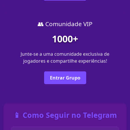
👥 Comunidade VIP
1000+
Junte-se a uma comunidade exclusiva de
jogadores e compartilhe experiências!
Entrar Grupo
📱 Como Seguir no Telegram