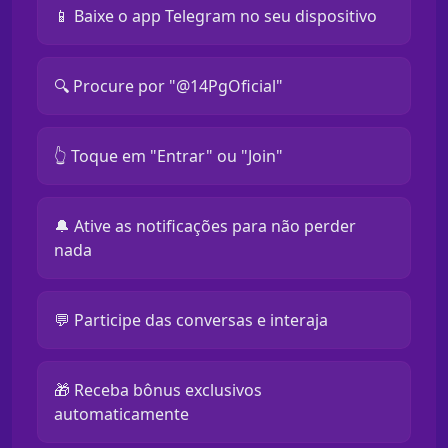
📱 Baixe o app Telegram no seu dispositivo
🔍 Procure por "@14PgOficial"
👆 Toque em "Entrar" ou "Join"
🔔 Ative as notificações para não perder
nada
💬 Participe das conversas e interaja
🎁 Receba bônus exclusivos
automaticamente