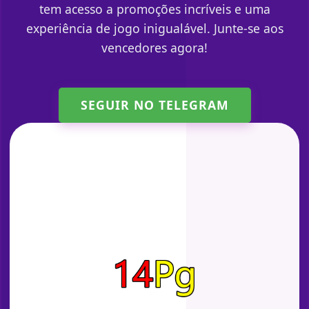
tem acesso a promoções incríveis e uma
experiência de jogo inigualável. Junte-se aos
vencedores agora!
SEGUIR NO TELEGRAM