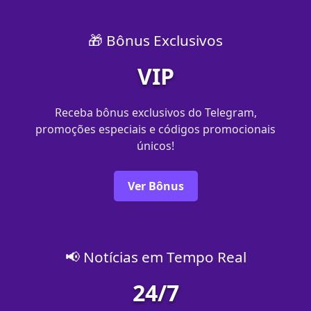
🎁 Bônus Exclusivos
VIP
Receba bônus exclusivos do Telegram,
promoções especiais e códigos promocionais
únicos!
Ver Bônus
📢 Notícias em Tempo Real
24/7