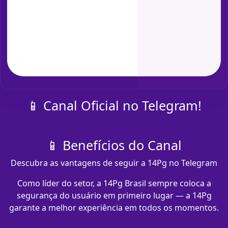
📱 Canal Oficial no Telegram!
📱 Benefícios do Canal
Descubra as vantagens de seguir a 14Pg no Telegram
Como líder do setor, a 14Pg Brasil sempre coloca a
segurança do usuário em primeiro lugar — a 14Pg
garante a melhor experiência em todos os momentos.