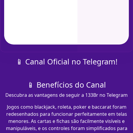
📱 Canal Oficial no Telegram!
📱 Benefícios do Canal
Descubra as vantagens de seguir a 133Br no Telegram
Jogos como blackjack, roleta, poker e baccarat foram
redesenhados para funcionar perfeitamente em telas
menores. As cartas e fichas são facilmente visíveis e
manipuláveis, e os controles foram simplificados para