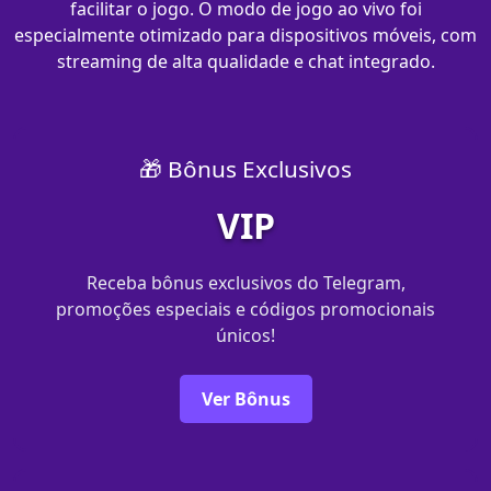
facilitar o jogo. O modo de jogo ao vivo foi
especialmente otimizado para dispositivos móveis, com
streaming de alta qualidade e chat integrado.
🎁 Bônus Exclusivos
VIP
Receba bônus exclusivos do Telegram,
promoções especiais e códigos promocionais
únicos!
Ver Bônus