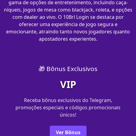
gama de opções de entretenimento, incluindo caça-
níqueis, jogos de mesa como blackjack, roleta, e opções
com dealer ao vivo. O 10Brl Login se destaca por
oferecer uma experiência de jogo segura e
emocionante, atraindo tanto novos jogadores quanto
apostadores experientes.
🎁 Bônus Exclusivos
VIP
Receba bônus exclusivos do Telegram,
promoções especiais e códigos promocionais
únicos!
Ver Bônus