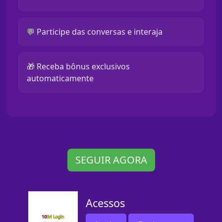
💬 Participe das conversas e interaja
🎁 Receba bônus exclusivos
automaticamente
SEGUIR AGORA
Acessos