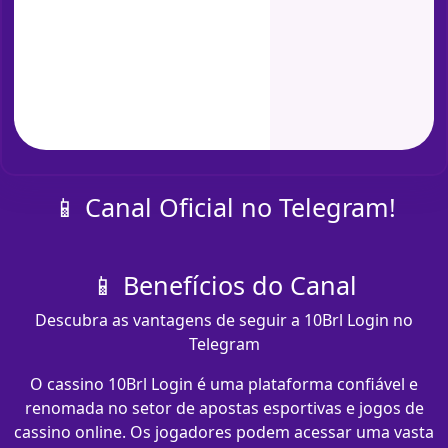
📱 Canal Oficial no Telegram!
📱 Benefícios do Canal
Descubra as vantagens de seguir a 10Brl Login no
Telegram
O cassino 10Brl Login é uma plataforma confiável e
renomada no setor de apostas esportivas e jogos de
cassino online. Os jogadores podem acessar uma vasta