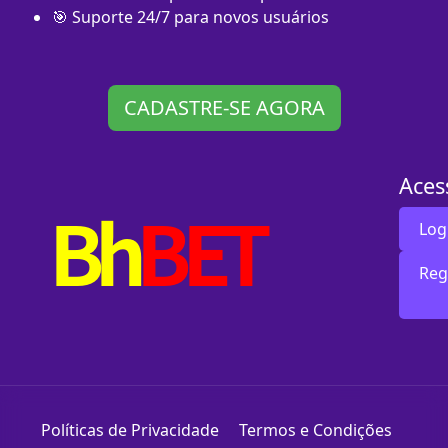
🎯 Suporte 24/7 para novos usuários
CADASTRE-SE AGORA
Aces
Log
Reg
Políticas de Privacidade
Termos e Condições